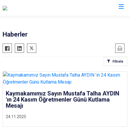
Düzce
Haberler
Cumayeri
Akçakoca
Filtrele
Çilimli
Gölyaka
Gümüşova
Kaynaşlı
Kaymakamımız Sayın Mustafa Talha AYDIN
'ın 24 Kasım Öğretmenler Günü Kutlama
Yığılca
Mesajı
24.11.2025