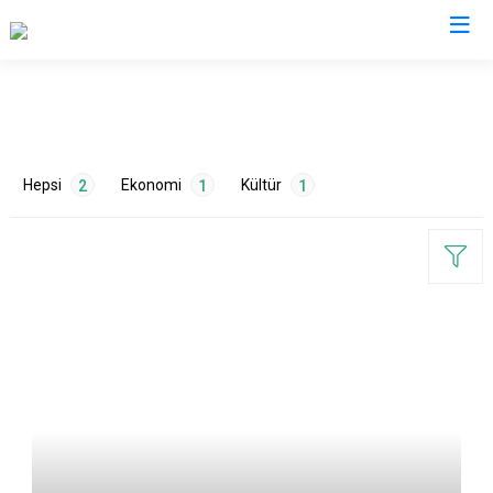
Düzce
Cumayeri
Hepsi
Ekonomi
Kültür
2
1
1
Akçakoca
Çilimli
Gölyaka
Gümüşova
ETİKETLER
Kaynaşlı
Yığılca
Tarım
1
Turizm
1