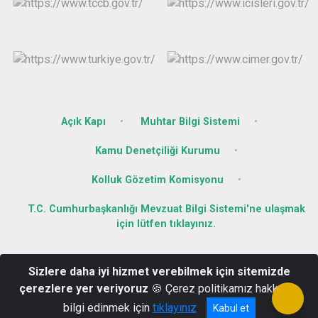
Açık Kapı
Muhtar Bilgi Sistemi
Kamu Denetçiliği Kurumu
Kolluk Gözetim Komisyonu
T.C. Cumhurbaşkanlığı Mevzuat Bilgi Sistemi'ne ulaşmak
için lütfen tıklayınız.
Atatürk Mahallesi Milli Egemenlik Caddesi No:7 Pk.: 89150
Sizlere daha iyi hizmet verebilmek için sitemizde
Yığılca/DÜZCE
çerezlere yer veriyoruz
🍪 Çerez politikamız hakkında
(0380)6514001
bilgi edinmek için
tıklayınız
Kabul et