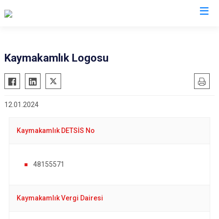
Düzce
Kaymakamlık Logosu
Cumayeri
Akçakoca
12.01.2024
Çilimli
Gölyaka
Kaymakamlık DETSİS No
Gümüşova
Kaynaşlı
48155571
Yığılca
Kaymakamlık Vergi Dairesi