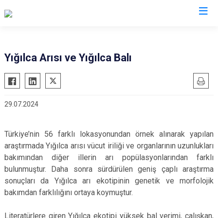
Düzce
Yığılca Arısı ve Yığılca Balı
Cumayeri
Akçakoca
29.07.2024
Çilimli
Gölyaka
Türkiye’nin 56 farklı lokasyonundan örnek alınarak yapılan
Gümüşova
araştırmada Yığılca arısı vücut iriliği ve organlarının uzunlukları
Kaynaşlı
bakımından diğer illerin arı popülasyonlarından farklı
Yığılca
bulunmuştur. Daha sonra sürdürülen geniş çaplı araştırma
sonuçları da Yığılca arı ekotipinin genetik ve morfolojik
bakımdan farklılığını ortaya koymuştur.
Literatürlere giren Yığılca ekotipi yüksek bal verimi, çalışkan,