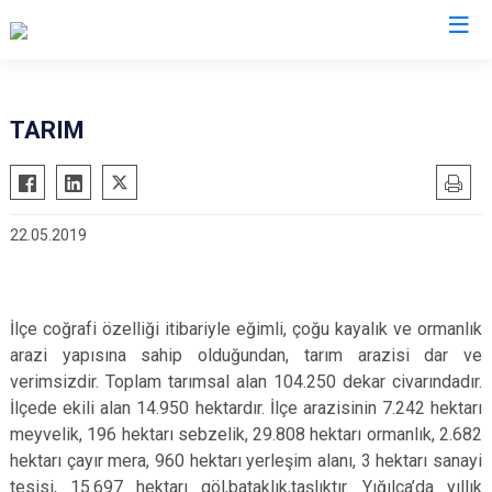
Düzce
TARIM
Cumayeri
Akçakoca
22.05.2019
Çilimli
Gölyaka
Gümüşova
İlçe coğrafi özelliği itibariyle eğimli, çoğu kayalık ve ormanlık
Kaynaşlı
arazi yapısına sahip olduğundan, tarım arazisi dar ve
Yığılca
verimsizdir. Toplam tarımsal alan 104.250 dekar civarındadır.
İlçede ekili alan 14.950 hektardır. İlçe arazisinin 7.242 hektarı
meyvelik, 196 hektarı sebzelik, 29.808 hektarı ormanlık, 2.682
hektarı çayır mera, 960 hektarı yerleşim alanı, 3 hektarı sanayi
tesisi, 15.697 hektarı göl,bataklık,taşlıktır. Yığılca’da yıllık