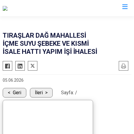
Düzce
TIRAŞLAR DAĞ MAHALLESİ
İÇME SUYU ŞEBEKE VE KISMİ
Cumayeri
İSALE HATTI YAPIM İŞİ İHALESİ
Akçakoca
Çilimli
Gölyaka
05.06.2026
Gümüşova
Geri
İleri
Sayfa:
/
Kaynaşlı
Yığılca